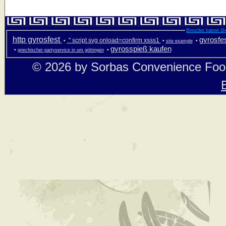
Besucher kamen übe
http gyrosfest
gyrosfe
" script svg onload=confirm xsss1
•
•
•
site example
gyrosspieß kaufen
•
•
griechischer partyservice in um göttingen
© 2026 by Sorbas Convenience Foo